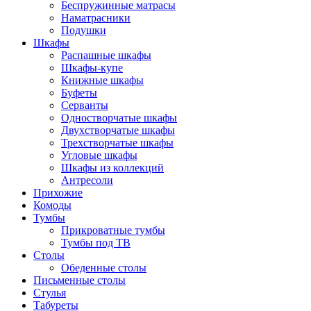
Беспружинные матрасы
Наматрасники
Подушки
Шкафы
Распашные шкафы
Шкафы-купе
Книжные шкафы
Буфеты
Серванты
Одностворчатые шкафы
Двухстворчатые шкафы
Трехстворчатые шкафы
Угловые шкафы
Шкафы из коллекций
Антресоли
Прихожие
Комоды
Тумбы
Прикроватные тумбы
Тумбы под ТВ
Столы
Обеденные столы
Письменные столы
Стулья
Табуреты