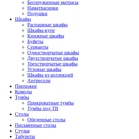
Беспружинные матрасы
Наматрасники
Подушки
Шкафы
Распашные шкафы
Шкафы-купе
Книжные шкафы
Буфеты
Серванты
Одностворчатые шкафы
Двухстворчатые шкафы
Трехстворчатые шкафы
Угловые шкафы
Шкафы из коллекций
Антресоли
Прихожие
Комоды
Тумбы
Прикроватные тумбы
Тумбы под ТВ
Столы
Обеденные столы
Письменные столы
Стулья
Табуреты