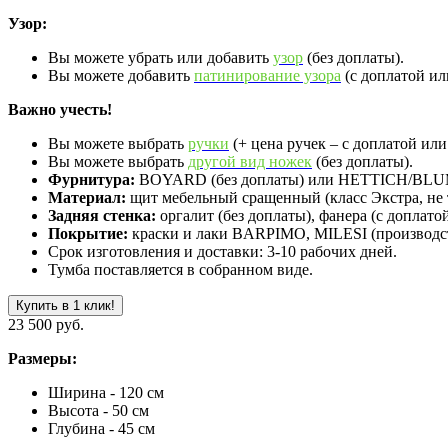
Узор:
Вы можете убрать или добавить
узор
(без доплаты).
Вы можете добавить
патинирование узора
(с доплатой или
Важно учесть!
Вы можете выбрать
ручки
(+ цена ручек – с доплатой или 
Вы можете выбрать
другой вид ножек
(без доплаты).
Фурнитура:
BOYARD (без доплаты) или HETTICH/BLUM 
Материал:
щит мебельный сращенный (класс Экстра, не 
Задняя стенка:
оргалит (без доплаты), фанера (с доплатой
Покрытие:
краски и лаки BARPIMO, MILESI (производст
Срок изготовления и доставки: 3-10 рабочих дней.
Тумба поставляется в собранном виде.
Купить в 1 клик!
23 500 руб.
Размеры:
Ширина - 120 см
Высота - 50 см
Глубина - 45 см