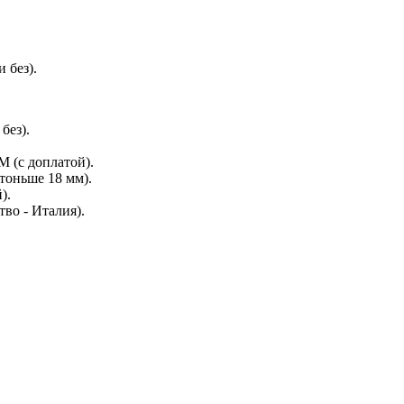
 без).
без).
(с доплатой).
тоньше 18 мм).
).
во - Италия).