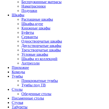
Беспружинные матрасы
Наматрасники
Подушки
Шкафы
Распашные шкафы
Шкафы-купе
Книжные шкафы
Буфеты
Серванты
Одностворчатые шкафы
Двухстворчатые шкафы
Трехстворчатые шкафы
Угловые шкафы
Шкафы из коллекций
Антресоли
Прихожие
Комоды
Тумбы
Прикроватные тумбы
Тумбы под ТВ
Столы
Обеденные столы
Письменные столы
Стулья
Табуреты