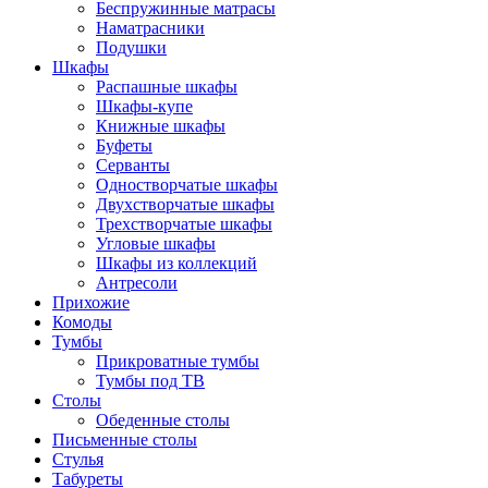
Беспружинные матрасы
Наматрасники
Подушки
Шкафы
Распашные шкафы
Шкафы-купе
Книжные шкафы
Буфеты
Серванты
Одностворчатые шкафы
Двухстворчатые шкафы
Трехстворчатые шкафы
Угловые шкафы
Шкафы из коллекций
Антресоли
Прихожие
Комоды
Тумбы
Прикроватные тумбы
Тумбы под ТВ
Столы
Обеденные столы
Письменные столы
Стулья
Табуреты