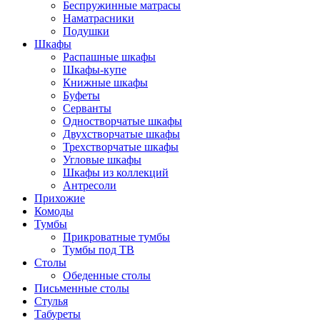
Беспружинные матрасы
Наматрасники
Подушки
Шкафы
Распашные шкафы
Шкафы-купе
Книжные шкафы
Буфеты
Серванты
Одностворчатые шкафы
Двухстворчатые шкафы
Трехстворчатые шкафы
Угловые шкафы
Шкафы из коллекций
Антресоли
Прихожие
Комоды
Тумбы
Прикроватные тумбы
Тумбы под ТВ
Столы
Обеденные столы
Письменные столы
Стулья
Табуреты