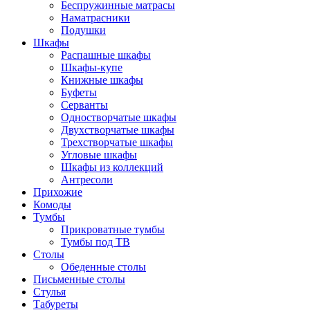
Беспружинные матрасы
Наматрасники
Подушки
Шкафы
Распашные шкафы
Шкафы-купе
Книжные шкафы
Буфеты
Серванты
Одностворчатые шкафы
Двухстворчатые шкафы
Трехстворчатые шкафы
Угловые шкафы
Шкафы из коллекций
Антресоли
Прихожие
Комоды
Тумбы
Прикроватные тумбы
Тумбы под ТВ
Столы
Обеденные столы
Письменные столы
Стулья
Табуреты